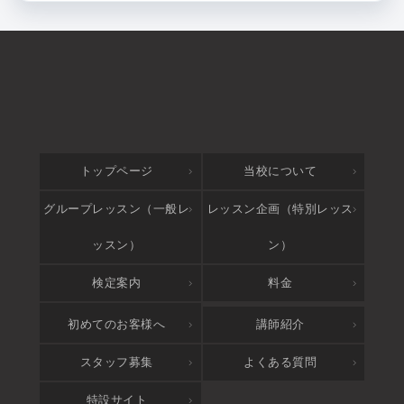
トップページ
当校について
グループレッスン（一般レ
レッスン企画（特別レッス
ッスン）
ン）
検定案内
料金
アクセス
初めてのお客様へ
講師紹介
スタッフ募集
よくある質問
特設サイト