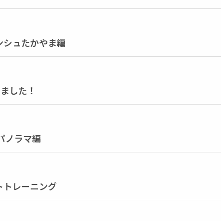
ランシュたかやま編
しました！
パノラマ編
トトレーニング