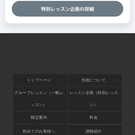
特別レッスン企画の詳細
トップページ
当校について
グループレッスン（一般レ
レッスン企画（特別レッス
ッスン）
ン）
検定案内
料金
アクセス
初めてのお客様へ
講師紹介