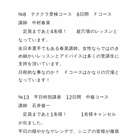
№
テククラ受検コース
日間 Ｆコース
8
6
講師 中村春菜
定員まであと
名様！ 超穴場のレッスンと
4
なっています。
全日本選手でもある春菜講師。女性ならではのき
め細かいレッスンとアドバイスは多くの受講生に
支持を頂いています。
日程的な事なのか？ Ｆコースはかなりの穴場と
なっています！
№
平日特別講座
日間 中級コース
13
12
講師 石井俊一
定員まであと
名様！
名様キャンセル
1
1
が出ました。
平日の穏やかなゲレンデで、シニアの皆様が徹底