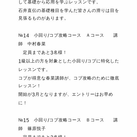
して基礎から応用を学ぶレッスンです。
石井直伝の基礎種目を学んだ皆さんの滑りは目を
見張るものがあります。
№
小回り
コブ攻略コース Ａコース 講
14
/
師 中村春菜
定員まであと
名様！
3
級以上の方を対象とした小回り
コブに特化した
1
/
レッスンです。
コブが得意な春菜講師が、コブ攻略のために徹底
レッスン！
開始が
月となりますが、エントリーはお早め
3
に！
№
小回り
コブ攻略コース Ｂコース 講
15
/
師 篠原悦子