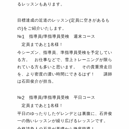
るレッスンもあります。
目標達成の近道のレッスン
定員に空きがあるも
(
の
をご紹介いたします。
)
№
指導員
準指導員受検 週末コース
1
/
定員まであと
名様！
1
今シーズン、指導員、準指導員受検を予定してい
る方。 お仕事などで、雪上トレーニングが限ら
れている方も多いと思います。 その貴重滑走日
を、より密度の濃い時間にできるはず！ 講師
は石田俊介が担当。
№
指導員
準指導員受検 平日コース
2
/
定員まであと
名様！
1
平日のゆったりしたゲレンデとは裏腹に、石井俊
一の熱いレッスンが繰り広げるレッスンです。
合格請負人の石井が基礎から徹底指導！