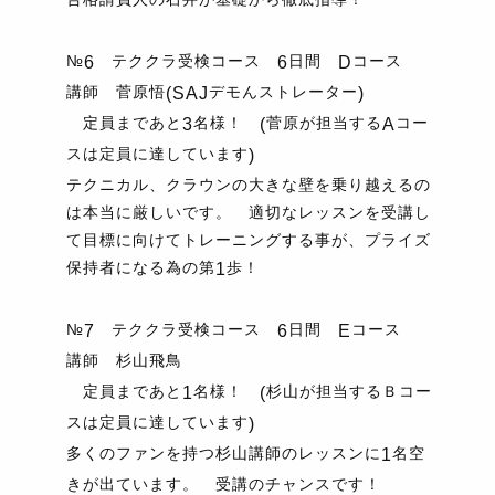
№
テククラ受検コース
日間
コース
6
6
D
講師 菅原悟
デモんストレーター
(SAJ
)
定員まであと
名様！
菅原が担当する
コー
3
(
A
スは定員に達しています
)
テクニカル、クラウンの大きな壁を乗り越えるの
は本当に厳しいです。 適切なレッスンを受講し
て目標に向けてトレーニングする事が、プライズ
保持者になる為の第
歩！
1
№
テククラ受検コース
日間
コース
7
6
E
講師 杉山飛鳥
定員まであと
名様！
杉山が担当するＢコー
1
(
スは定員に達しています
)
多くのファンを持つ杉山講師のレッスンに
名空
1
きが出ています。 受講のチャンスです！