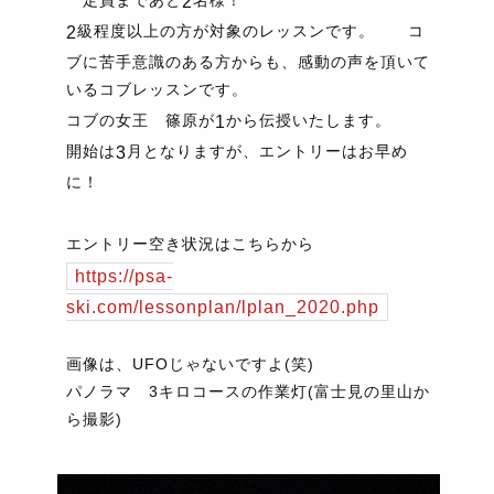
定員まであと
名様！
2
級程度以上の方が対象のレッスンです。 コ
2
ブに苦手意識のある方からも、感動の声を頂いて
いるコブレッスンです。
コブの女王 篠原が
から伝授いたします。
1
開始は
月となりますが、エントリーはお早め
3
に！
エントリー空き状況はこちらから
https://psa-
ski.com/lessonplan/lplan_2020.php
画像は、UFOじゃないですよ(笑)
パノラマ 3キロコースの作業灯(富士見の里山か
ら撮影)