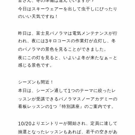
皆さん、冬の準備は進んでいますか？
今日はスキーウェアーを出して虫干しにぴったり
のいい天気ですね！
昨日は、富士見パノラマは電気メンテナンスが行
われ、夜には
キロコースの作業灯が点灯し、冬
3
のパノラマの景色を見ることができました。
夜にこの灯を見ると、いよいよ冬が来たなぁ～と
感じる景色です。
シーズンも間近！
本日は、シーズン通して
つのテーマに絞ったレ
1
ッスンが受講できるパノラマスノーアカデミーの
看板レッスンの
つ『特別講座』のご案内です。
1
よりエントリーが開始され、定員に達して
10/20
抽選となったレッスンもあれば、若干の空きがあ