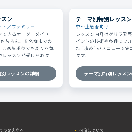
ッスン
テーマ別特別レッスン
ート／ファミリー
中～上級者向け
占できるオーダーメイド
レッスン内容はゲリラ発
はもちろん、５名様までの
イントの技術や条件にフ
、ご家族単位でも周りを気
た “攻め” のメニューで
中レッスンが受けられま
ます。
個別レッスンの詳細
テーマ別特別レッスン
てのお客様へ
宿泊について