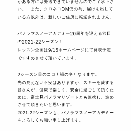
がある方には発送できていませんのでご了承下さ
い。 また、クロネコ
便の為、届けを出して
DM
いる方以外は、新しいご住所に転送されません。
パノラマスノーアカデミー
周年を迎える節目
20
の
シーズン！
2021-22
レッスン企画は
ホームページにて発表予定
9/15
ですすめさせて頂いています。
シーズン目のコロナ禍の冬となります。
2
先の見えない不安はありますが、スキーを愛する
皆さんが、健康で楽しく、安全に過ごして頂くた
めに、富士見パノラマリゾートとも連携し、進め
させて頂きたいと思います。
2021-22シーズンも、パノラマスノーアカデミー
をよろしくお願い申し上げます。