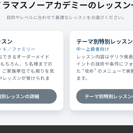
ノラマスノーアカデミーのレッスン
目的やレベルに合わせて最適なレッスンをお選びください。
ッスン
テーマ別特別レッスン
ート／ファミリー
中～上級者向け
占できるオーダーメイド
レッスン内容はゲリラ発
はもちろん、５名様までの
イントの技術や条件にフ
、ご家族単位でも周りを気
た “攻め” のメニューで
中レッスンが受けられま
ます。
個別レッスンの詳細
テーマ別特別レッスン