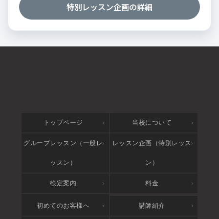
特別レッスン企画の詳細
トップページ
当校について
グループレッスン（一般レ
レッスン企画（特別レッス
ッスン）
ン）
検定案内
料金
アクセス
初めてのお客様へ
講師紹介