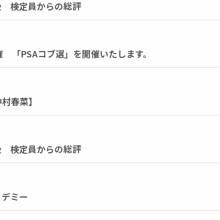
2級 検定員からの総評
 「PSAコブ選」を開催いたします。
中村春菜】
2級 検定員からの総評
アカデミー