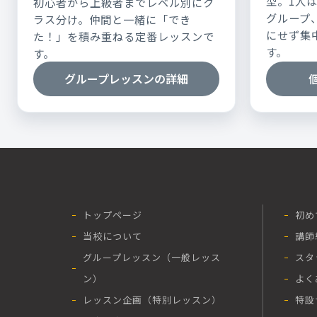
型。1人
初心者から上級者までレベル別にク
グループ
ラス分け。仲間と一緒に「でき
にせず集
た！」を積み重ねる定番レッスンで
す。
す。
グループレッスンの詳細
トップページ
初め
当校について
講師
グループレッスン（一般レッス
スタ
ン）
よく
レッスン企画（特別レッスン）
特設