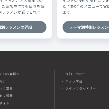
はもちろん、５名様までの
イントの技術や条件にフ
、ご家族単位でも周りを気
た “攻め” のメニューで
中レッスンが受けられま
ます。
個別レッスンの詳細
テーマ別特別レッスン
てのお客様へ
宿泊について
紹介
パノラマ会
ッフ募集
スタッフダイアリー
ある質問
サイト