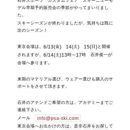
石井スボーツ カスタムフェア スキーニューモ
デル早期予約販売会の季節がやってまいりまし
た。
スキーシーズンが終わりましたが、気持ちは既に
次のシーズン！
東京会場は、
金
土
日
と開催
6/13(
)
14(
)
15(
)
されますが、
土
時～
時 石井俊一が
6/14(
)13
17
会場へ参ります。
来期のマテリアル選び、ウェアー選びも購入のサ
ポートをさせて頂きます。
石井のアテンドご希望の方は、アカデミーまでご
連絡下さい。
メール
info@psa-ski.com
東京会場へお出かけの方は、是非石井をお探して