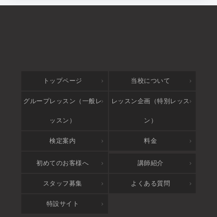
トップページ
当校について
グループレッスン（一般レ
レッスン企画（特別レッス
ッスン）
ン）
検定案内
料金
アクセス
初めてのお客様へ
講師紹介
スタッフ募集
よくある質問
特設サイト