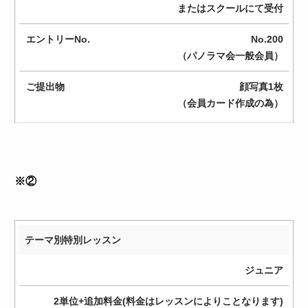
申
またはスクールにて受付
込
No.200
方
（パノラマ会一般会員）
法
顔写真1枚
エ
（会員カード作成の為）
ン
ト
リ
ー
No.
※②
ご
提
出
テーマ別特別レッスン
物
ジュニア
2単位+追加料金(料金はレッスンによりことなります)