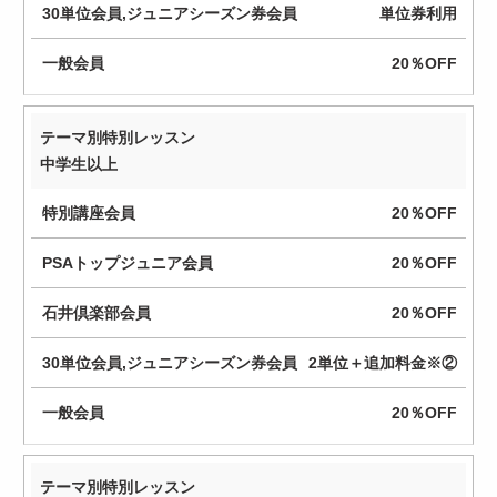
単位券利用
ト
ッ
20％OFF
プ
ジ
ュ
テーマ別特別レッスン
ニ
中学生以上
ア
会
20％OFF
員
20％OFF
石
井
20％OFF
倶
楽
2単位＋追加料金※②
部
20％OFF
会
員
テーマ別特別レッスン
30