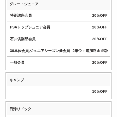
グレートジュニア
単
位
20％OFF
会
員
20％OFF
ジ
ュ
20％OFF
ニ
ア
2単位＋追加料金※②
シ
ー
20％OFF
ズ
ン
券
キャンプ
会
10％OFF
員
一
日帰りドック
般
会