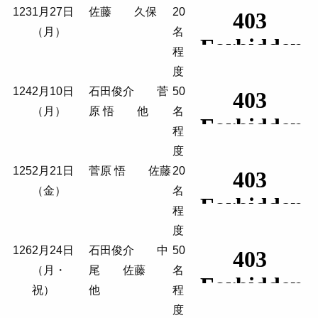
123
1月27日
佐藤 久保
20
（月）
名
程
度
124
2月10日
石田俊介 菅
50
（月）
原 悟 他
名
程
度
125
2月21日
菅原 悟 佐藤
20
（金）
名
程
度
126
2月24日
石田俊介 中
50
（月・
尾 佐藤
名
祝）
他
程
度