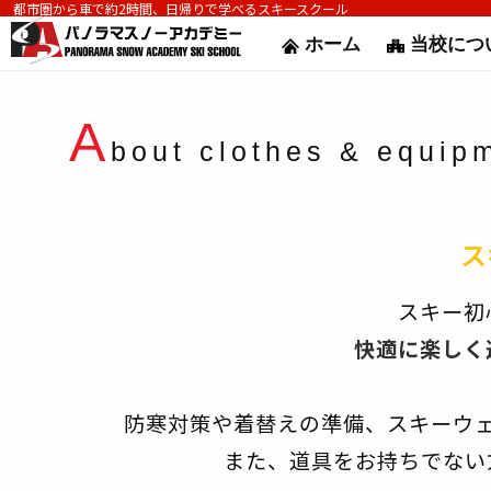
都市圏から車で約2時間、日帰りで学べるスキースクール
ホーム
当校につ
A
bout clothes & equi
ス
スキー初
快適に楽しく
防寒対策や着替えの準備、スキーウ
また、道具をお持ちでない