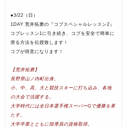
●3/22（日）
1DAY 荒井拓磨の『コブスペシャルレッスン2』
コブレッスン1に引き続き、コブを安全で簡単に
滑る方法を伝授致します！
コブが得意になります！
【荒井拓磨】
長野県山ノ内町出身。
小、中、高、大と競技スキーに打ち込み、各地
の大会で活躍する。
大学時代には全日本選手権スーパーGで優勝を果
たす。
大学卒業とともに指導員の資格取得。