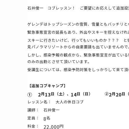
石井俊一 コブレッスン！ ご要望にお応えして追加設
ゲレンデはトップシーズンの雪質、雪量ともバッチリと
緊急事態宣言の延長もあり、外出やスキーを控えなけれ
スキーに行きたいけど、行ってもいいものか？？？ と
見パノラマリゾートからの自粛要請も出ていませんので
しかし、感染予報の観点から、緊急事態宣言が出ている
のみの出勤とさせて頂いています。
受講生については、感染予防対策をしっかりして来て頂
【追加コブキャンプ】
①
2
月
13
日（土）、
14
日（日） ②
2
月
20
日
レッスン名： 大人の休日コブ
講師： 石井俊一
定員：
8
名
料金：
22,000
円