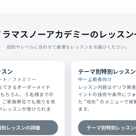
ノラマスノーアカデミーのレッスン
目的やレベルに合わせて最適なレッスンをお選びください。
ッスン
テーマ別特別レッスン
ート／ファミリー
中～上級者向け
占できるオーダーメイド
レッスン内容はゲリラ発
はもちろん、５名様までの
イントの技術や条件にフ
、ご家族単位でも周りを気
た “攻め” のメニューで
中レッスンが受けられま
ます。
個別レッスンの詳細
テーマ別特別レッスン