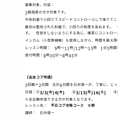
募集対象、内容：
2
級程度の方が対象です。
中急斜面で小回りでスピードコントロールして降りてこ
最初は聖地された斜面で、小回りの制度を高めます。 
す。 怪我をしないようにする為に、確実にコントロー
インカム（小型無線機）も使用しながら、時間を最大限
レッスン時間：
9
時～
11
時
/12
時～
15
時
1
日
5
時間
受付時間：
8
時
30
分～
8
時
45
分
【追加コブ特講】
3
回期×
2
日間 合計
6
日間を石井俊一が、丁寧に、じっ
日程：
①
3/3(
水
)4(
木
)
②
3/15(
月
)16(
火
)
③
※全会期参加できる方が対象となります。
レッスン名：
平日コブ攻略コース Ⅲ期
講師： 石井俊一