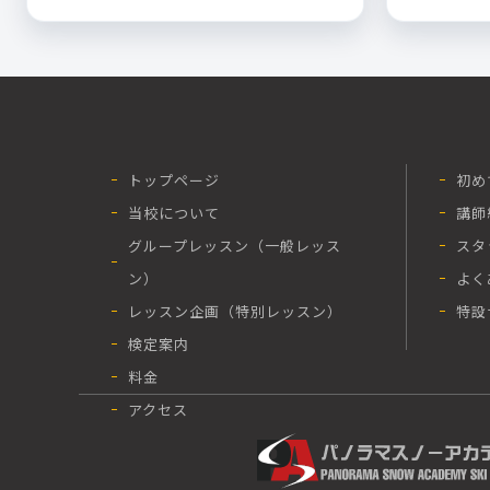
トップページ
初め
当校について
講師
グループレッスン（一般レッス
スタ
ン）
よく
レッスン企画（特別レッスン）
特設
検定案内
料金
アクセス