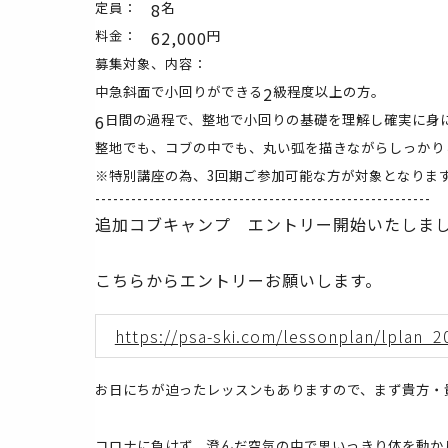
定員：
8
名
料金：
62,000
円
募集対象、内容：
中急斜面で小回りができる
2
級程度以上の方。
6
日間の過程で、整地で小回りの基礎を理解し確実に身
整地でも、コブの中でも、丸い弧を描きながらしっかり
※特別講座の為、3回期ご参加可能な方が対象となりま
--------------------------------------------------------
追加コブキャンプ エントリー開始いたしま
こちらからエントリーお願いします。
https://psa-ski.com/lessonplan/lplan_
お日にちが迫ったレッスンもありますので、まず貴方・
コロナに負けず、澄んだ空気の中で思いっきり体を動か