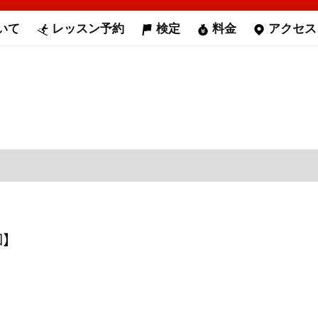
いて
レッスン予約
検定
料金
アクセス
知】