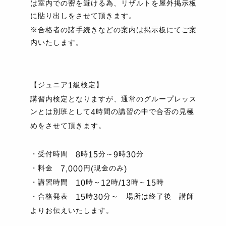
は室内での密を避ける為、リザルトを屋外掲示板
に貼り出しをさせて頂きます。
※合格者の諸手続きなどの案内は掲示板にてご案
内いたします。
【ジュニア
級検定】
1
講習内検定となりますが、通常のグループレッス
ンとは別班として
時間の講習の中で合否の見極
4
めをさせて頂きます。
・受付時間
時
分～
時
分
8
15
9
30
・料金
円
現金のみ
7,000
(
)
・講習時間
時～
時
時～
時
10
12
/13
15
・合格発表
時
分～ 場所は終了後 講師
15
30
よりお伝えいたします。