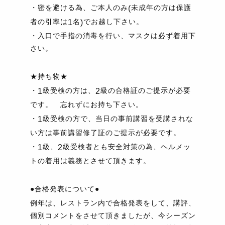
・密を避ける為、ご本人のみ
未成年の方は保護
(
者の引率は
名
でお越し下さい。
1
)
・入口で手指の消毒を行い、マスクは必ず着用下
さい。
★持ち物★
・
級受検の方は、
級の合格証のご提示が必要
1
2
です。 忘れずにお持ち下さい。
・
級受検の方で、当日の事前講習を受講されな
1
い方は事前講習修了証のご提示が必要です。
・
級、
級受検者とも安全対策の為、ヘルメッ
1
2
トの着用は義務とさせて頂きます。
●合格発表について●
例年は、レストラン内で合格発表をして、講評、
個別コメントをさせて頂きましたが、今シーズン