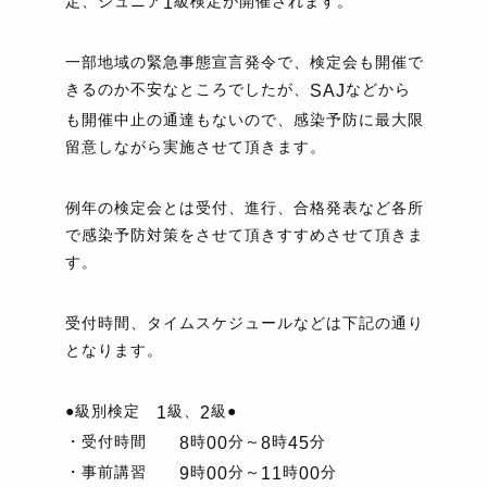
定、ジュニア
級検定が開催されます。
1
一部地域の緊急事態宣言発令で、検定会も開催で
きるのか不安なところでしたが、
などから
SAJ
も開催中止の通達もないので、感染予防に最大限
留意しながら実施させて頂きます。
例年の検定会とは受付、進行、合格発表など各所
で感染予防対策をさせて頂きすすめさせて頂きま
す。
受付時間、タイムスケジュールなどは下記の通り
となります。
●級別検定
級、
級●
1
2
・受付時間
時
分～
時
分
8
00
8
45
・事前講習
時
分～
時
分
9
00
11
00