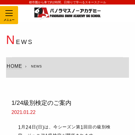
都市圏から車で約2時間、日帰りで学べるスキースクール
MENU
N
EWS
HOME
NEWS
1/24級別検定のご案内
2021.01.22
月
日
日
は、今シーズン第
回目の級別検
1
24
(
)
1