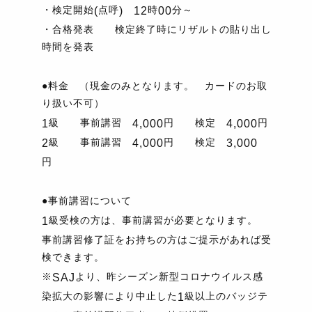
・検定開始
点呼
時
分～
(
)
12
00
・合格発表 検定終了時にリザルトの貼り出し
時間を発表
●料金 （現金のみとなります。 カードのお取
り扱い不可）
級 事前講習
円 検定
円
1
4,000
4,000
級 事前講習
円 検定
2
4,000
3,000
円
●事前講習について
級受検の方は、事前講習が必要となります。
1
事前講習修了証をお持ちの方はご提示があれば受
検できます。
※
より、昨シーズン新型コロナウイルス感
SAJ
染拡大の影響により中止した
級以上のバッジテ
1