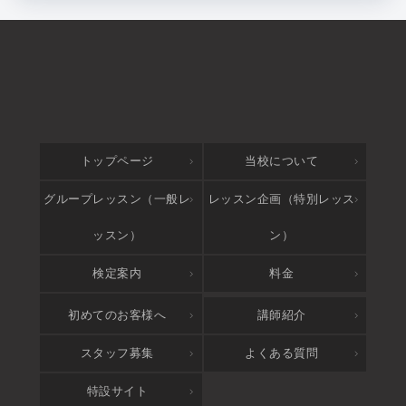
トップページ
当校について
グループレッスン（一般レ
レッスン企画（特別レッス
ッスン）
ン）
検定案内
料金
アクセス
初めてのお客様へ
講師紹介
スタッフ募集
よくある質問
特設サイト