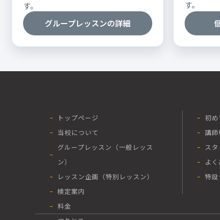
す。
す。
グループレッスンの詳細
トップページ
初め
当校について
講師
グループレッスン（一般レッス
スタ
ン）
よく
レッスン企画（特別レッスン）
特設
検定案内
料金