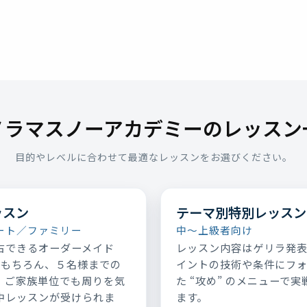
ノラマスノーアカデミーのレッスン
目的やレベルに合わせて最適なレッスンをお選びください。
ッスン
テーマ別特別レッスン
ート／ファミリー
中～上級者向け
占できるオーダーメイド
レッスン内容はゲリラ発
はもちろん、５名様までの
イントの技術や条件にフ
、ご家族単位でも周りを気
た “攻め” のメニューで
中レッスンが受けられま
ます。