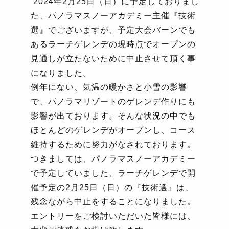
2024
年
2
月
25
日（日）に予定しておりまし
た、パノラマスノーアカデミー主催『技術
選』でございますが、予定大会バーンでも
あるラーチゲレンデの現時点でオープンの
見通しが立たないために中止させて頂く事
になりました。
例年にない、気温の暖かさと小雪の影響
で、パノラマリゾートのゲレンデ作りにも
影響が出ております。そんな状況の中でも
ほとんどのゲレンデがオープンし、コース
維持するために努力がなされております。
つきましては、パノラマスノーアカデミー
で予定していました、ラーチゲレンデで開
催予定の
2
月
25
日（日）の『技術選』は、
残念ながら中止をすることになりました。
エントリーをご検討いただいた皆様には、