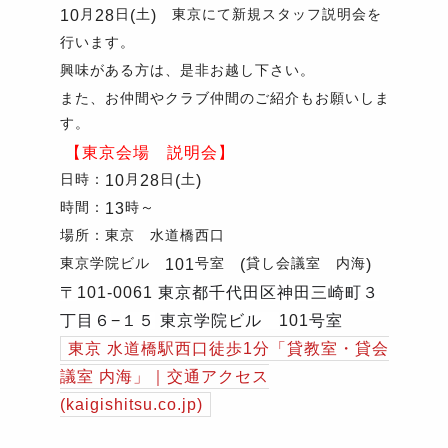
月
日
土
東京にて新規スタッフ説明会を
10
28
(
)
行います。
興味がある方は、是非お越し下さい。
また、お仲間やクラブ仲間のご紹介もお願いしま
す。
【東京会場 説明会】
日時：
月
日
土
10
28
(
)
時間：
時～
13
場所：東京 水道橋西口
東京学院ビル
号室
貸し会議室 内海
101
(
)
〒
101-0061
東京都千代田区神田三崎町３
丁目６
−
１５
東京学院ビル
101
号室
東京
水道橋駅西口徒歩1
分「貸教室・貸会
議室
内海」｜交通アクセス
(kaigishitsu.co.jp)