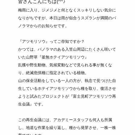
皆さんこんにちは(^^♪
梅雨に入り、ジメジメと何となくスッキリしない気分に
なりがちですが、本日は雨が似合うスズランが満開のパ
ノラマからのお知らせです。
『アツモリソウ』ってご存知ですか？
かつては、パノラマのある入笠山周辺にたくさん咲いて
いた山野草『釜無ホテイアツモリソウ』
乱獲や野生動物、気候変動などで見られる事が無くな
り、絶滅危惧種に指定されている植物。
山の保全活動をしている一人の方が、執念で見つけた自
生しているホテイアツモリソウから種を取り、復活させ
ようと試みたプロジェクトが『富士見町アツモリソウ再
生会議』です。
この再生会議には、アカデミースタッフも何人も所属
し、地道な作業を繰り返し、種から発芽させ、一株一株