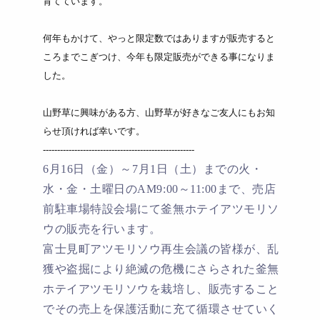
育てています。
何年もかけて、やっと限定数ではありますが販売すると
ころまでこぎつけ、今年も限定販売ができる事になりま
した。
山野草に興味がある方、山野草が好きなご友人にもお知
らせ頂ければ幸いです。
-----------------------------------------------------
6
月
16
日（金）～
7
月
1
日（土）までの火・
水・金・土曜日の
AM9:00
～
11:00
まで、売店
前駐車場特設会場にて釜無ホテイアツモリソ
ウの販売を行います。
富士見町アツモリソウ再生会議の皆様が、乱
獲や盗掘により絶滅の危機にさらされた釜無
ホテイアツモリソウを栽培し、販売すること
でその売上を保護活動に充て循環させていく