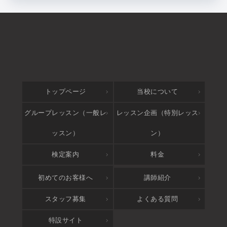
トップページ
当校について
グループレッスン（一般レ
レッスン企画（特別レッス
ッスン）
ン）
検定案内
料金
アクセス
初めてのお客様へ
講師紹介
スタッフ募集
よくある質問
特設サイト