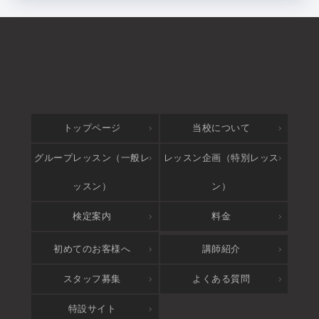
トップページ
当校について
グループレッスン（一般レ
レッスン企画（特別レッス
ッスン）
ン）
検定案内
料金
アクセス
初めてのお客様へ
講師紹介
スタッフ募集
よくある質問
特設サイト