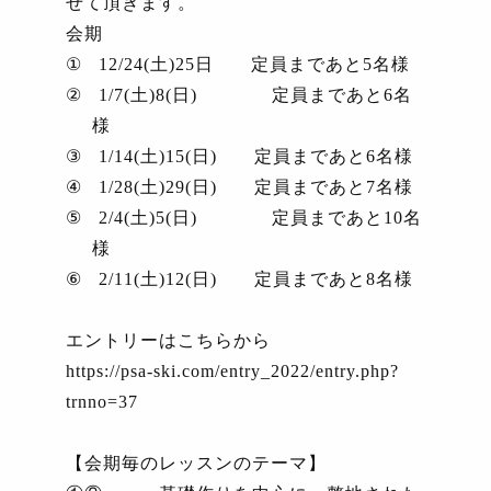
せて頂きます。
会期
①
12/24(
土
)25
日 定員まであと
5
名様
②
1/7(
土
)8(
日
)
定員まであと
6
名
様
③
1/14(
土
)15(
日
)
定員まであと
6
名様
④
1/28(
土
)29(
日
)
定員まであと
7
名様
⑤
2/4(
土
)5(
日
)
定員まであと
10
名
様
⑥
2/11(
土
)12(
日
)
定員まであと
8
名様
エントリーはこちらから
https://psa-ski.com/entry_2022/entry.php?
trnno=37
【会期毎のレッスンのテーマ】