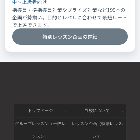
中～上級者向け
指導員・準指導員対策やプライズ対策など199本の
企画が勢揃い。目的とレベルに合わせて最短ルート
で上達できます。
特別レッスン企画の詳細
トップページ
当校について
グループレッスン（一般レ
レッスン企画（特別レッス
ッスン）
ン）