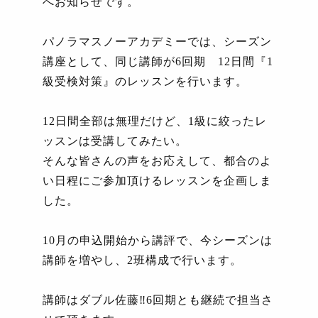
へお知らせです。
パノラマスノーアカデミーでは、シーズン
講座として、同じ講師が
6
回期
12
日間『
1
級受検対策』のレッスンを行います。
12
日間全部は無理だけど、
1
級に絞ったレ
ッスンは受講してみたい。
そんな皆さんの声をお応えして、都合のよ
い日程にご参加頂けるレッスンを企画しま
した。
10
月の申込開始から講評で、今シーズンは
講師を増やし、
2
班構成で行います。
講師はダブル佐藤‼
6
回期とも継続で担当さ