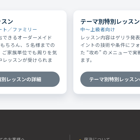
ッスン
テーマ別特別レッスン
ート／ファミリー
中～上級者向け
占できるオーダーメイド
レッスン内容はゲリラ発
はもちろん、５名様までの
イントの技術や条件にフ
、ご家族単位でも周りを気
た “攻め” のメニューで
中レッスンが受けられま
ます。
個別レッスンの詳細
テーマ別特別レッスン
てのお客様へ
宿泊について