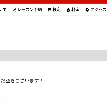
いて
レッスン予約
検定
料金
アクセス
まだ空きございます！！
！！