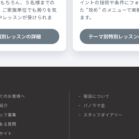
はもちろん、５名様までの
イントの技術や条件にフ
、ご家族単位でも周りを気
た “攻め” のメニューで
中レッスンが受けられま
ます。
個別レッスンの詳細
テーマ別特別レッスン
てのお客様へ
宿泊について
紹介
パノラマ会
ッフ募集
スタッフダイアリー
ある質問
サイト