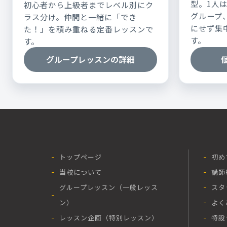
型。1人
初心者から上級者までレベル別にク
グループ
ラス分け。仲間と一緒に「でき
にせず集
た！」を積み重ねる定番レッスンで
す。
す。
グループレッスンの詳細
トップページ
初め
当校について
講師
グループレッスン（一般レッス
スタ
ン）
よく
レッスン企画（特別レッスン）
特設