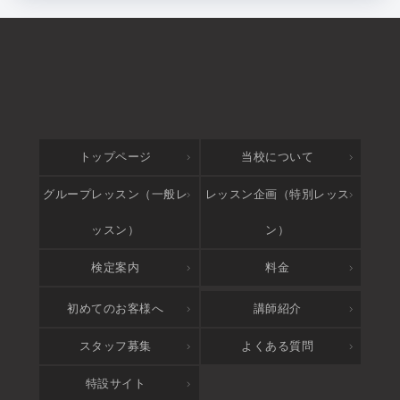
トップページ
当校について
グループレッスン（一般レ
レッスン企画（特別レッス
ッスン）
ン）
検定案内
料金
アクセス
初めてのお客様へ
講師紹介
スタッフ募集
よくある質問
特設サイト