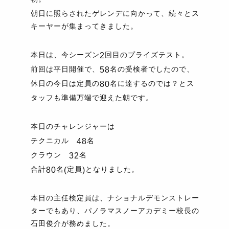
朝日に照らされたゲレンデに向かって、続々とス
キーヤーが集まってきました。
本日は、今シーズン
回目のプライズテスト。
2
前回は平日開催で、
名の受検者でしたので、
58
休日の今日は定員の
名に達するのでは？とス
80
タッフも準備万端で迎えた朝です。
本日のチャレンジャーは
テクニカル
名
48
クラウン
名
32
合計
名
定員
となりました。
80
(
)
本日の主任検定員は、ナショナルデモンストレー
ターでもあり、パノラマスノーアカデミー校長の
石田俊介が務めました。