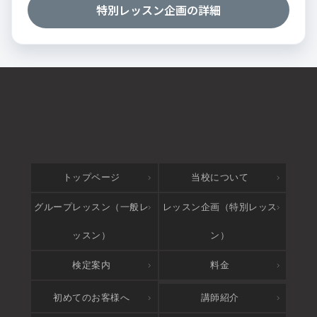
特別レッスン企画の詳細
トップページ
当校について
グループレッスン（一般レ
レッスン企画（特別レッス
ッスン）
ン）
検定案内
料金
アクセス
初めてのお客様へ
講師紹介