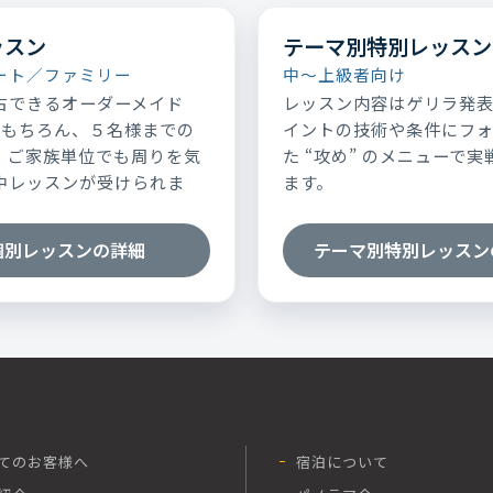
ッスン
テーマ別特別レッスン
ート／ファミリー
中～上級者向け
占できるオーダーメイド
レッスン内容はゲリラ発
はもちろん、５名様までの
イントの技術や条件にフ
、ご家族単位でも周りを気
た “攻め” のメニューで
中レッスンが受けられま
ます。
個別レッスンの詳細
テーマ別特別レッスン
てのお客様へ
宿泊について