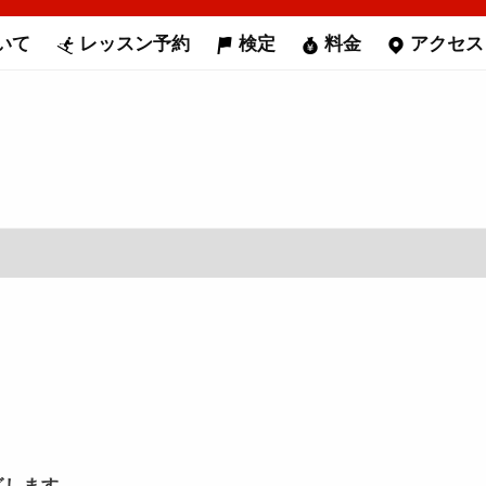
いて
レッスン予約
検定
料金
アクセス
グします。