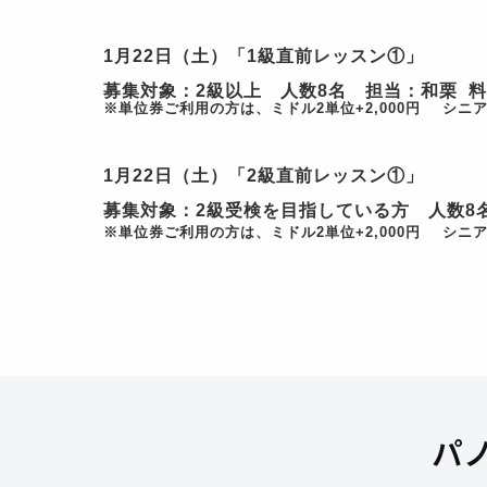
1
月
22
日（土）
「
1
級直前レッスン
①
」
募集対象：
2
級以上 人数
8
名 担当：和栗 料金
※単位券ご利用の方は、ミドル2単位+2,000円 シニア2
1
月
22
日（土）
「
2
級直前レッスン
①
」
募集対象：
2
級受検を目指している方 人数
8
※単位券ご利用の方は、ミドル2単位+2,000円 シニア2
パ