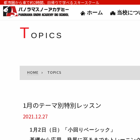
都市圏から車で約2時間、日帰りで学べるスキースクール
ホーム
当校につ
T
OPICS
HOME
TOPICS
1月のテーマ別特別レッスン
2021.12.27
1
月
2
日（日）
「小回りベーシック」
基礎から応用、発展に至るまでをトレーニン