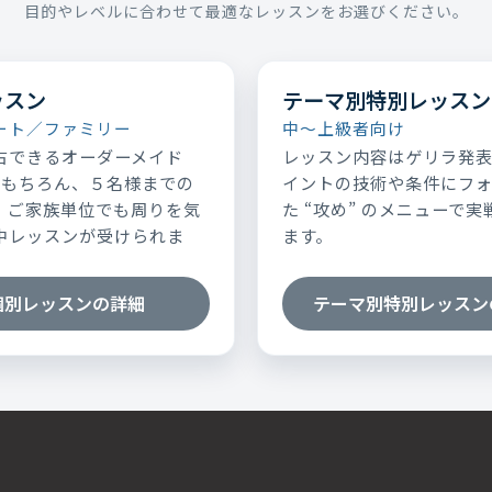
目的やレベルに合わせて最適なレッスンをお選びください。
ッスン
テーマ別特別レッスン
ート／ファミリー
中～上級者向け
占できるオーダーメイド
レッスン内容はゲリラ発
はもちろん、５名様までの
イントの技術や条件にフ
、ご家族単位でも周りを気
た “攻め” のメニューで
中レッスンが受けられま
ます。
個別レッスンの詳細
テーマ別特別レッスン