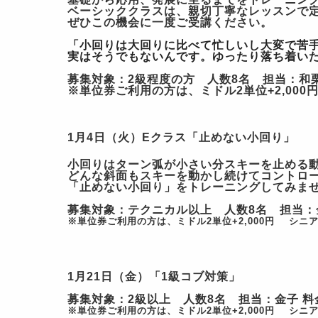
ベーシッククラスは、親切丁寧なレッスンで
ぜひこの機会に一度ご受講ください。
「小回りは大回りに比べて忙しいし大変で苦
実はそうでもないんです。
ゆったり落ち着い
募集対象：
2
級程度の方 人数
8
名 担当：和
※単位券ご利用の方は、ミドル2単位+2,000円
1
月
4
日（火）Eクラス
「
止めない小回り」
小回りはターン弧が小さい分スキーを止める
どんな斜面もスキーを動かし続けてコントロ
「止めない小回り」をトレーニングしてみま
募集対象：テクニカル以上 人数
8
名 担当
※単位券ご利用の方は、ミドル2単位+2,000円 シニア2
1
月
21
日（金）
「
1
級コブ対策」
募集対象：
2
級以上 人数
8
名 担当：金子 料金
※単位券ご利用の方は、ミドル2単位+2,000円 シニア2