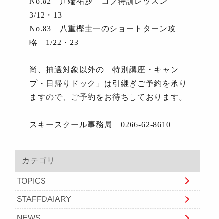
No.82
川端祐沙 コブ特訓レッスン
3/12
・
13
No.83
八重樫圭一のショートターン攻
略
1/22
・
23
尚、抽選対象以外の「特別講座・キャン
プ・日帰りドック」は引継ぎご予約を承り
ますので、ご予約をお待ちしております。
スキースクール事務局
0266-62-8610
カテゴリ
TOPICS
STAFFDAIARY
NEWS