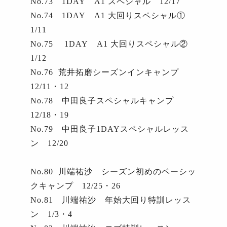
No.73
1DAY
A1
スペシャル
12/17
No.74
1DAY
A1
大回りスペシャル①
1/11
No.75
1DAY
A1
大回りスペシャル②
1/12
No.76
荒井拓磨シーズンインキャンプ
12/11
・
12
No.78
中田良子スペシャルキャンプ
12/18
・
19
No.79
中田良子
1DAY
スペシャルレッス
ン
12/20
No.80
川端祐沙 シーズン初めのベーシッ
クキャンプ
12/25
・
26
No.81
川端祐沙 年始大回り特訓レッス
ン
1/3
・
4