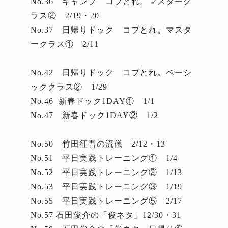
No.36
キャンプ コブとれ。マスターク
ラス②
2/19
・
20
No.37
日帰りドック コブとれ。マスタ
ークラス①
2/11
No.42
日帰りドック コブとれ。ベーシ
ッククラス②
1/29
No.46
新春ドック
1DAY
①
1/1
No.47
新春ドック
1DAY
②
1/2
No.50
竹田征吾の流儀
2/12
・
13
No.51
平日実践トレーニング①
1/4
No.52
平日実践トレーニング②
1/13
No.53
平日実践トレーニング③
1/19
No.55
平日実践トレーニング⑤
2/17
No.57
石田俊介の「俊ネタ」
12/30
・
31