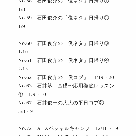
No.58
石田俊介の「俊ネタ」日帰り①
1/8
No.59
石田俊介の「俊ネタ」日帰り②
1/9
No.60
石田俊介の「俊ネタ」日帰り③
1/10
No.61
石田俊介の「俊ネタ」日帰り④
2/13
No.62
石田俊介の「俊コブ」
3/19
・
20
No.63
石井塾 基礎〜応用徹底レッスン
①
1/9
・
10
No.67
石井俊一の大人の平日コブ②
3/8
・
9
No.72
A1
スペシャルキャンプ
12/18
・
19