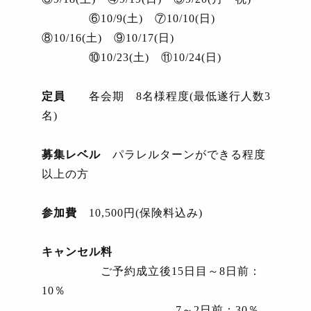
⑥
10/9(
土
)
⑦
10/10(
日
)
⑧
10/16(
土
)
⑨
10/17(
日
)
⑩
10/23(
土
)
⑪
10/24(
日
)
定員
各会期
8
名様程度
(
最低遂行人数
3
名
)
募集レベル
パラレルターンができる程度
以上の方
参加費
10,500
円
(
保険料込み
)
キャンセル料
ご予約成立後
15
日目～
8
日前：
10
％
7
～
2
日前：
30
％