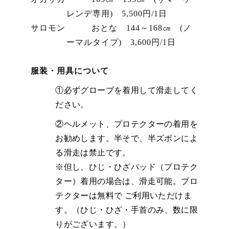
レンデ専用
)
5,500
円
/1
日
サロモン おとな
144
～
168
㎝
(
ノ
ーマルタイプ
)
3,600
円
/1
日
服装・用具について
①必ずグローブを着用して滑走してく
ださい。
②ヘルメット、プロテクターの着用を
お勧めします。半そで、半ズボンによ
る滑走は禁止です。
※但し、ひじ・ひざパッド（プロテク
ター）着用の場合は、滑走可能。プロ
テクターは無料で ご利用いただけま
す。（ひじ・ひざ・手首のみ、数に限
りがございます。）