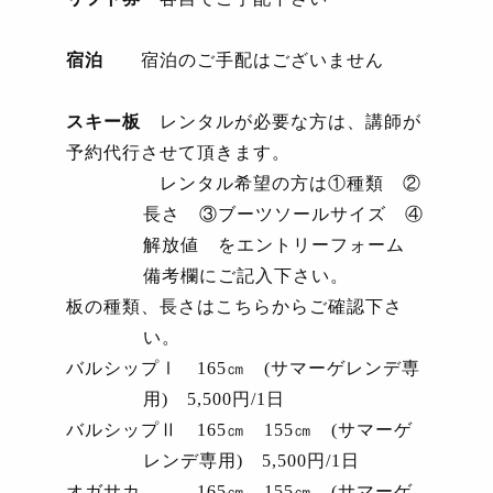
宿泊
宿泊のご手配はございません
スキー板
レンタルが必要な方は、講師が
予約代行させて頂きます。
レンタル希望の方は①種類 ②
長さ ③ブーツソールサイズ ④
解放値 をエントリーフォーム
備考欄にご記入下さい。
板の種類、長さはこちらからご確認下さ
い。
バルシップⅠ
165
㎝
(
サマーゲレンデ専
用
)
5,500
円
/1
日
バルシップⅡ
165
㎝
155
㎝
(
サマーゲ
レンデ専用
)
5,500
円
/1
日
オガサカ
165
㎝
155
㎝
(
サマーゲ