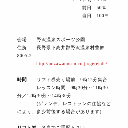
前日：
50
％
当日：
100
％
会場 野沢温泉スポーツ公園
住所 長野県下高井郡野沢温泉村豊郷
8005-2
http://nozawaonsen.co.jp/gerende/
時間
リフト券売り場前
9
時
15
分集合
レッスン時間：
9
時
30
分～
11
時
30
分／
12
時
30
分～
14
時
30
分
(
ゲレンデ、レストランの住協など
により、多少前後する場合があります
)
リフト券
各自でご手配下さい