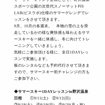
スポーツ公園の次世代スノーマット
PIS
LAB(
ビスラボ
)
仕様のサマーゲレンデでレ
ッスンをさせて頂きます。
9
月、
10
月の各週末。 本物の雪の上を滑
走しているかの様な爽快感も味わえるサマ
ースキーを一緒に体感し、冬に向けてトレ
ーニングしていきましょう。
気軽にご参加頂ける様に、全日
1DAY
レッ
スンで実施します。
板のレンタルなども予約代行させて頂きま
すので、サマースキー初チャレンジの方も
ご参加下さい。
◆サマースキー
1DAY
レッスン
in
野沢温泉
日程
①
9/11(
土
)
②
9/12(
日
)
③
9/18(
土
)
④
9/19(
日
)
⑤
9/20(
月・祝
)