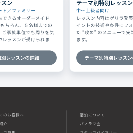
ッスン
テーマ別特別レッスン
ート／ファミリー
中～上級者向け
占できるオーダーメイド
レッスン内容はゲリラ発
はもちろん、５名様までの
イントの技術や条件にフ
、ご家族単位でも周りを気
た “攻め” のメニューで
中レッスンが受けられま
ます。
個別レッスンの詳細
テーマ別特別レッスン
てのお客様へ
宿泊について
紹介
パノラマ会
ッフ募集
スタッフダイアリー