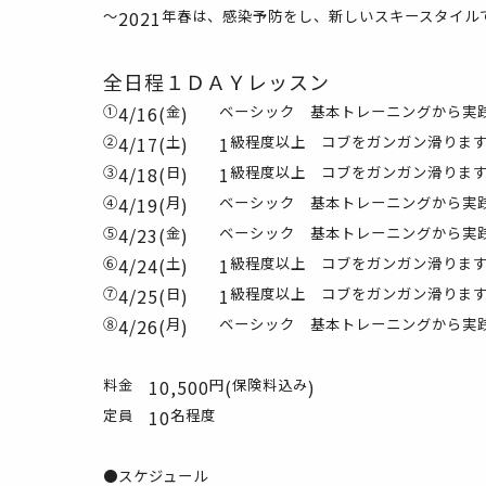
～
2021
年春は、感染予防をし、新しいスキースタイル
全日程１ＤＡＹレッスン
①
4/16(
金
)
ベーシック 基本トレーニングから実
②
4/17(
土
)
1
級程度以上 コブをガンガン滑りま
③
4/18(
日
)
1
級程度以上 コブをガンガン滑りま
④
4/19(
月
)
ベーシック 基本トレーニングから実
⑤
4/23(
金
)
ベーシック 基本トレーニングから実
⑥
4/24(
土
)
1
級程度以上 コブをガンガン滑りま
⑦
4/25(
日
)
1
級程度以上 コブをガンガン滑りま
⑧
4/26(
月
)
ベーシック 基本トレーニングから実
料金
10,500
円
(
保険料込み
)
定員
10
名程度
●スケジュール