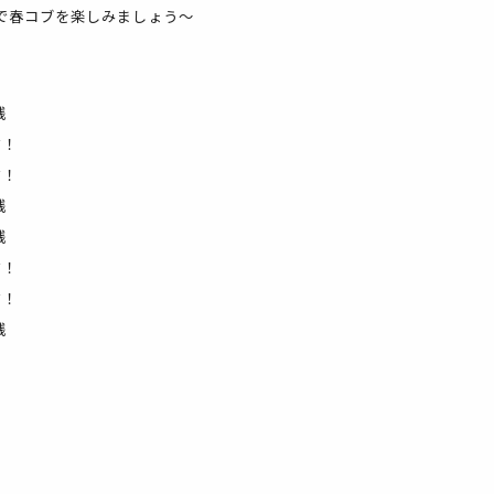
で春コブを楽しみましょう～
践
す！
す！
践
践
す！
す！
践