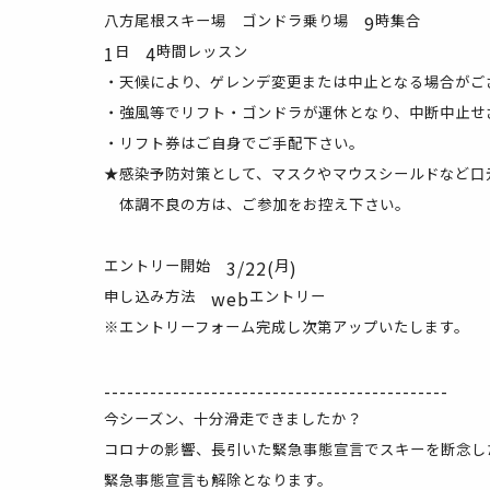
八方尾根スキー場 ゴンドラ乗り場
9
時集合
1
日
4
時間レッスン
・天候により、ゲレンデ変更または中止となる場合がご
・強風等でリフト・ゴンドラが運休となり、中断中止せ
・リフト券はご自身でご手配下さい。
★感染予防対策として、マスクやマウスシールドなど口
体調不良の方は、ご参加をお控え下さい。
エントリー開始
3/22(
月
)
申し込み方法
web
エントリー
※エントリーフォーム完成し次第アップいたします。
---------------------------------------------
今シーズン、十分滑走できましたか？
コロナの影響、長引いた緊急事態宣言でスキーを断念し
緊急事態宣言も解除となります。