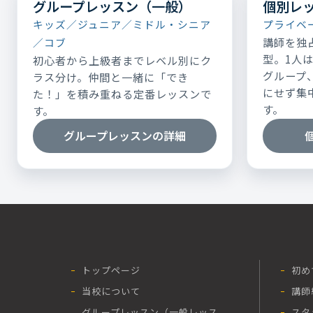
グループレッスン（一般）
個別レ
キッズ／ジュニア／ミドル・シニア
プライベ
講師を独
／コブ
型。1人
初心者から上級者までレベル別にク
グループ
ラス分け。仲間と一緒に「でき
にせず集
た！」を積み重ねる定番レッスンで
す。
す。
グループレッスンの詳細
トップページ
初め
当校について
講師
グループレッスン（一般レッス
スタ