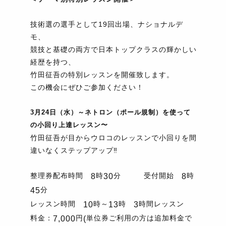
技術選の選手として19回出場、ナショナルデ
モ、
競技と基礎の両方で日本トップクラスの輝かしい
経歴を持つ、
竹田征吾の特別レッスンを開催致します。
この機会にぜひご参加ください！
3月24日（水）～ネトロン（ポール規制）を使って
の小回り上達レッスン〜
竹田征吾が目からウロコのレッスンで小回りを間
違いなくステップアップ‼
整理券配布時間
時
分 受付開始
時
8
30
8
分
45
レッスン時間
時～
時
時間レッスン
10
13
3
料金：
円
単位券ご利用の方は追加料金で
7,000
(