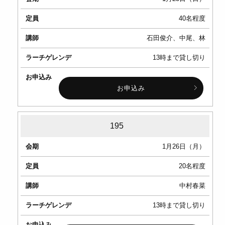
期
40名程度
定
石田俊介、中尾、林
員
13時まで貸し切り
講
師
お申込み
ラ
ー
195
チ
1月26日（月）
ゲ
レ
20名程度
ン
中村春菜
デ
13時まで貸し切り
お