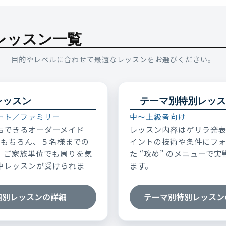
レッスン一覧
目的やレベルに合わせて最適なレッスンをお選びください。
レッスン
テーマ別特別レッス
ート／ファミリー
中～上級者向け
占できるオーダーメイド
レッスン内容はゲリラ発
はもちろん、５名様までの
イントの技術や条件にフ
、ご家族単位でも周りを気
た “攻め” のメニューで
中レッスンが受けられま
ます。
個別レッスンの詳細
テーマ別特別レッスン