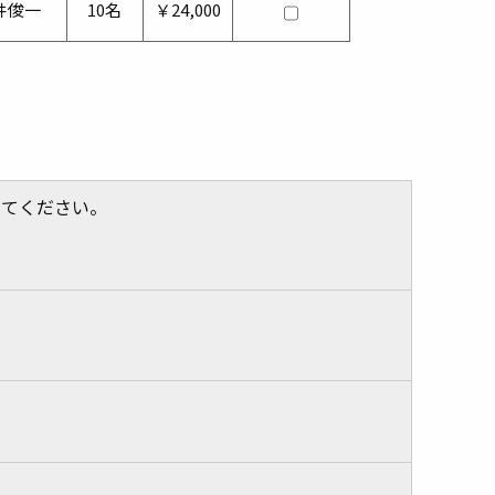
井俊一
10名
￥24,000
してください。