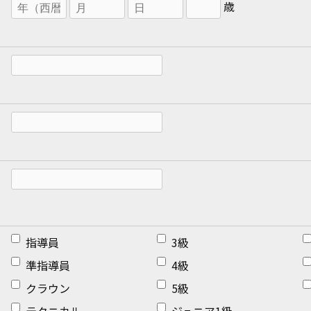
歳
指導員
3級
準指導員
4級
クラウン
5級
テクニカル
ジュニア1級