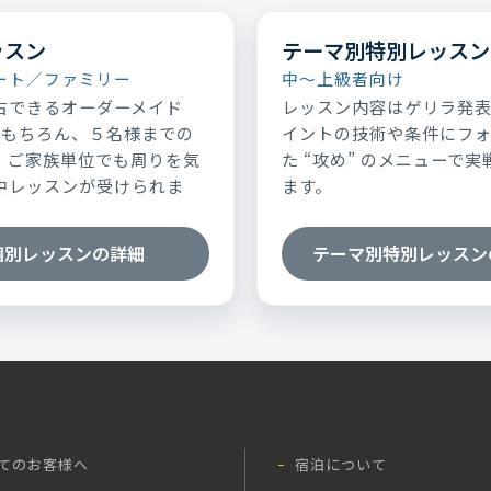
ッスン
テーマ別特別レッスン
ート／ファミリー
中～上級者向け
占できるオーダーメイド
レッスン内容はゲリラ発
はもちろん、５名様までの
イントの技術や条件にフ
、ご家族単位でも周りを気
た “攻め” のメニューで
中レッスンが受けられま
ます。
個別レッスンの詳細
テーマ別特別レッスン
てのお客様へ
宿泊について