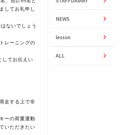
STAFFDAIARY
3
名、合計
69
名と
ましてお礼申し
NEWS
ではないでしょう
lesson
トレーニングの
ALL
としてお伝えい
滑走する上で非
キーの荷重運動
ていただきたい