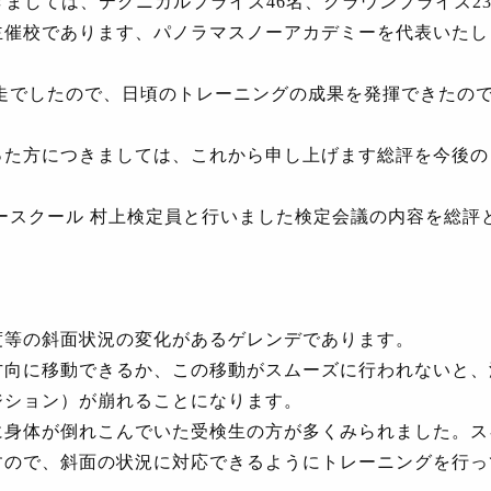
きましては、テクニカルプライズ
46
名、クラウンプライズ
2
主催校であります、パノラマスノーアカデミーを代表いたし
走でしたので、日頃のトレーニングの成果を発揮できたの
った方につきましては、これから申し上げます総評を今後の
ースクール 村上検定員と行いました検定会議の内容を総評
度等の斜面状況の変化があるゲレンデであります。
方向に移動できるか、この移動がスムーズに行われないと、
ジション）が崩れることになります。
に身体が倒れこんでいた受検生の方が多くみられました。ス
すので、斜面の状況に対応できるようにトレーニングを行っ