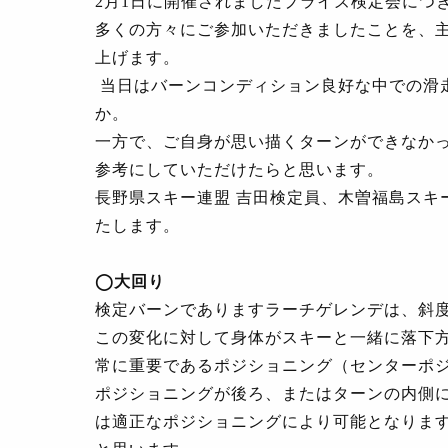
2
月
1
日に開催されましたプライズ検定会につ
多くの方々にご参加いただきましたことを、
上げます。
当日はバーンコンディション良好な中での滑
か。
一方で、ご自身が思い描くターンができなか
参考にしていただけたらと思います。
長野県スキー連盟 吉田検定員、木曽福島スキ
たします。
◯
大回り
検定バーンでありますラーチゲレンデは、斜
この変化に対して身体がスキーと一緒に落下
常に重要であるポジショニング（センターポ
ポジショニングが後ろ、またはターンの内側
は適正なポジショニングにより可能となりま