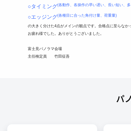
(各動作、各操作の早い遅い、長い短い、多
○タイミング
(各種目に合った角付け量、荷重量)
○エッジング
の大きく分けた4点がメインの観点です。合格点に至らなか
お疲れ様でした。ありがとうございました。
富士見パノラマ会場
主任検定員 竹田征吾
パ