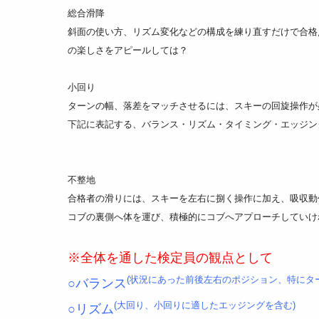
総合滑降
斜面の使い方、リズム変化などの構成を練り直すだけで合格
の楽しさをアピールしては？
小回り
ターンの幅、落差をマッチさせるには、スキーの回旋操作が
下記に表記する、バランス・リズム・タイミング・エッジン
不整地
合格者の滑りには、スキーを左右に捌く操作に加え、吸収動
コブの裏側へ体を運び、積極的にコブへアプローチしていけ
※全体を通した検定員の観点として
(状況にあった前後左右のポジション、特にタ
○バランス
(大回り、小回りに適したエッジングを含む)
○リズム