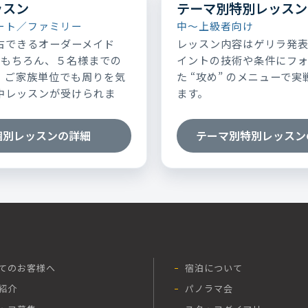
ッスン
テーマ別特別レッスン
ート／ファミリー
中～上級者向け
占できるオーダーメイド
レッスン内容はゲリラ発
はもちろん、５名様までの
イントの技術や条件にフ
、ご家族単位でも周りを気
た “攻め” のメニューで
中レッスンが受けられま
ます。
個別レッスンの詳細
テーマ別特別レッスン
てのお客様へ
宿泊について
紹介
パノラマ会