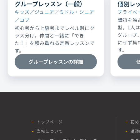
グループレッスン（一般）
個別レ
キッズ／ジュニア／ミドル・シニア
プライベ
講師を独
／コブ
型。1人
初心者から上級者までレベル別にク
グループ
ラス分け。仲間と一緒に「でき
にせず集
た！」を積み重ねる定番レッスンで
す。
す。
グループレッスンの詳細
トップページ
初め
当校について
講師