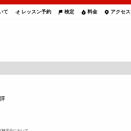
いて
レッスン予約
検定
料金
アクセス
評
ズ検定会において