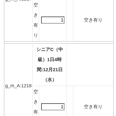
空
き
空き有り
有
り
シニアC（中
級）1日4時
間:12月21日
（水）
g_m_A:1218
空
き
空き有り
有