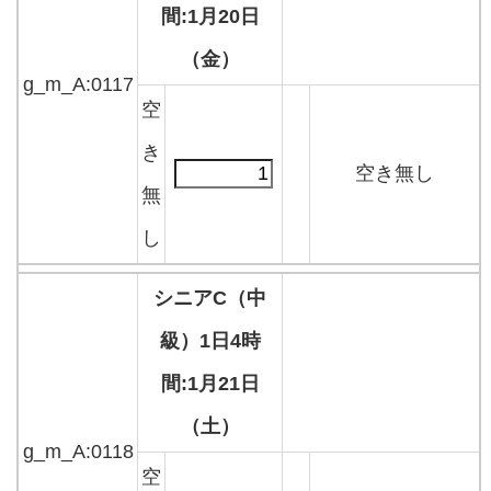
間:1月20日
（金）
g_m_A:0117
空
き
空き無し
無
し
シニアC（中
級）1日4時
間:1月21日
（土）
g_m_A:0118
空