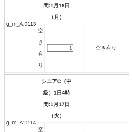
間:1月16日
（月）
g_m_A:0113
空
き
空き有り
有
り
シニアC（中
級）1日4時
間:1月17日
（火）
g_m_A:0114
空