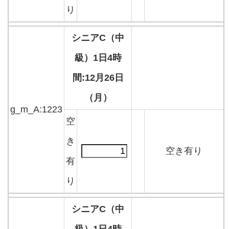
り
シニアC（中
級）1日4時
間:12月26日
（月）
g_m_A:1223
空
き
空き有り
有
り
シニアC（中