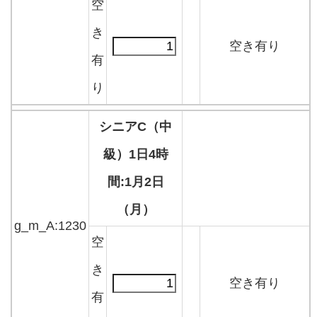
空
き
空き有り
有
り
シニアC（中
級）1日4時
間:1月2日
（月）
g_m_A:1230
空
き
空き有り
有