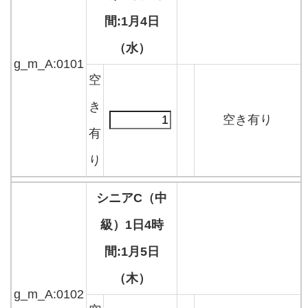
間:1月4日
（水）
g_m_A:0101
空
き
空き有り
有
り
シニアC（中
級）1日4時
間:1月5日
（木）
g_m_A:0102