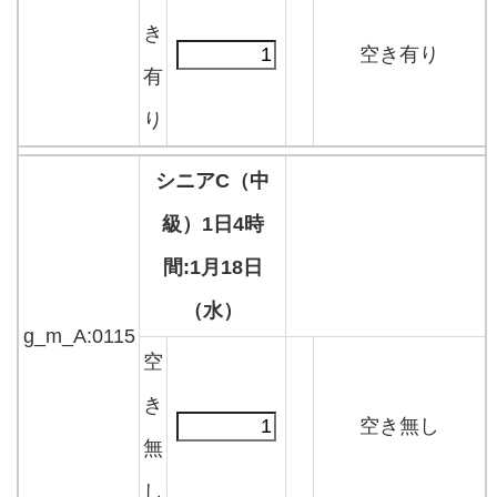
き
空き有り
有
り
シニアC（中
級）1日4時
間:1月18日
（水）
g_m_A:0115
空
き
空き無し
無
し