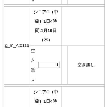
シニアC（中
級）1日4時
間:1月19日
（木）
g_m_A:0116
空
き
空き無し
無
し
シニアC（中
級）1日4時