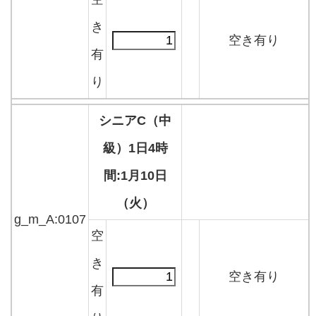
き
空き有り
有
り
シニアC（中
級）1日4時
間:1月10日
（火）
g_m_A:0107
空
き
空き有り
有