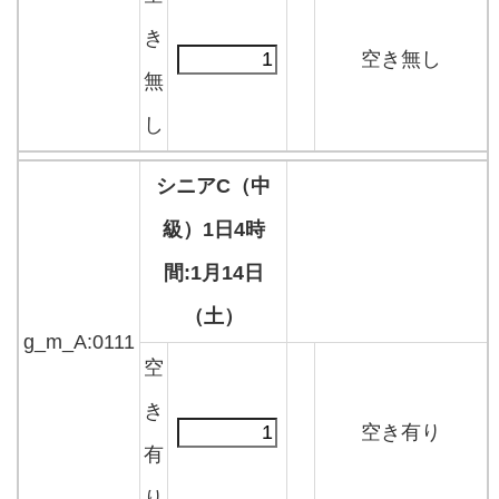
き
空き無し
無
し
シニアC（中
級）1日4時
間:1月14日
（土）
g_m_A:0111
空
き
空き有り
有
り