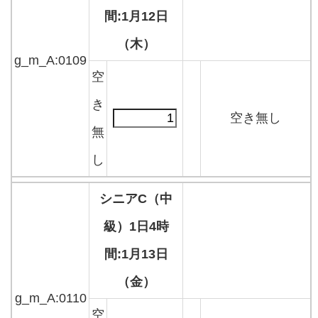
間:1月12日
（木）
g_m_A:0109
空
き
空き無し
無
し
シニアC（中
級）1日4時
間:1月13日
（金）
g_m_A:0110
空