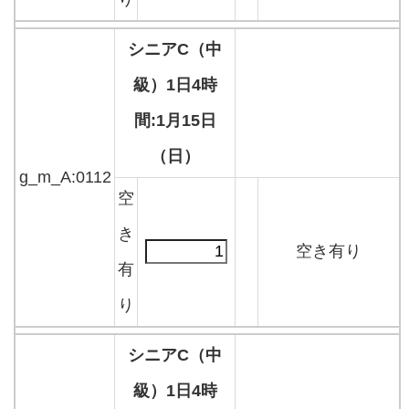
シニアC（中
級）1日4時
間:1月15日
（日）
g_m_A:0112
空
き
空き有り
有
り
シニアC（中
級）1日4時