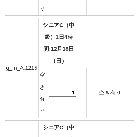
り
シニアC（中
級）1日4時
間:12月18日
（日）
g_m_A:1215
空
き
空き有り
有
り
シニアC（中