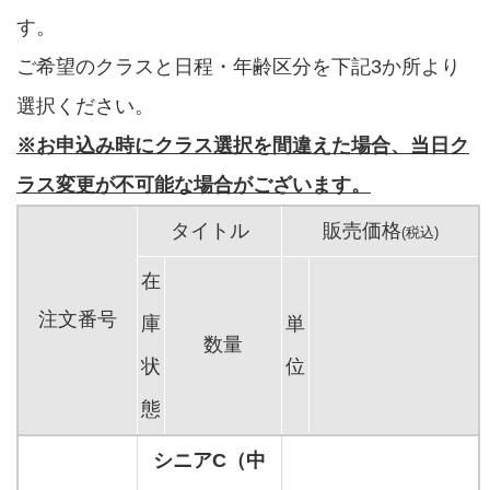
す。
ご希望のクラスと日程・年齢区分を下記3か所より
選択ください。
※お申込み時にクラス選択を間違えた場合、当日ク
ラス変更が不可能な場合がございます。
タイトル
販売価格
(税込)
在
注文番号
庫
単
数量
状
位
態
シニアC（中