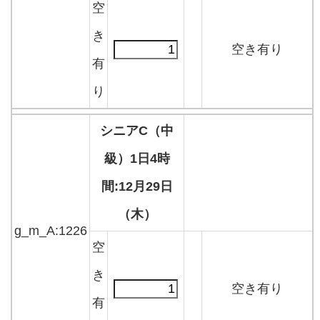
空
き
空き有り
有
り
シニアC（中
級）1日4時
間:12月29日
（木）
g_m_A:1226
空
き
空き有り
有