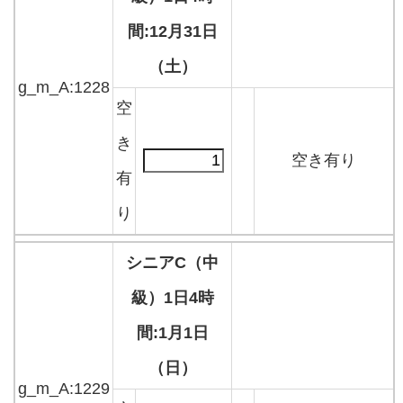
間:12月31日
（土）
g_m_A:1228
空
き
空き有り
有
り
シニアC（中
級）1日4時
間:1月1日
（日）
g_m_A:1229