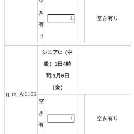
空
き
空き有り
有
り
シニアC（中
級）1日4時
間:1月6日
（金）
g_m_A:0103
空
き
空き有り
有