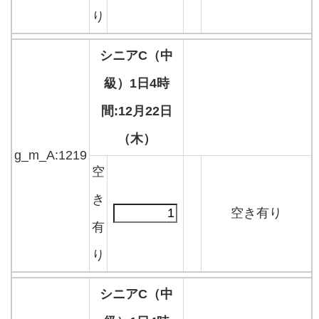
り
シニアC（中
級）1日4時
間:12月22日
（木）
g_m_A:1219
空
き
空き有り
有
り
シニアC（中