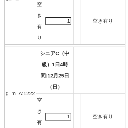
空
き
空き有り
有
り
シニアC（中
級）1日4時
間:12月25日
（日）
g_m_A:1222
空
き
空き有り
有