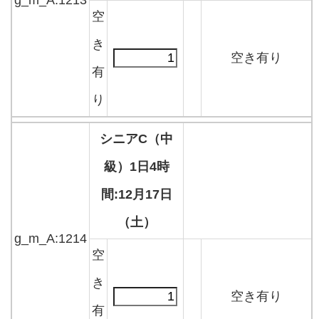
g_m_A:1213
空
き
空き有り
有
り
シニアC（中
級）1日4時
間:12月17日
（土）
g_m_A:1214
空
き
空き有り
有