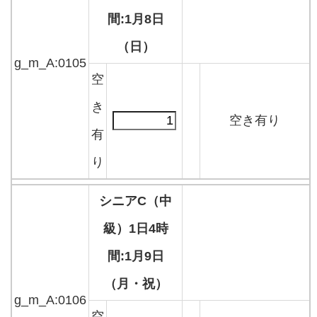
間:1月8日
（日）
g_m_A:0105
空
き
空き有り
有
り
シニアC（中
級）1日4時
間:1月9日
（月・祝）
g_m_A:0106
空