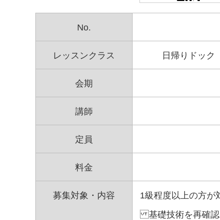
No.
レッスンクラス
日帰りドック
会期
講師
定員
料金
募集対象・内容
1級程度以上の方が
基礎技術を再確認