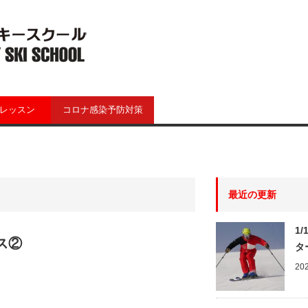
レッスン
コロナ感染予防対策
最近の更新
1
ス②
タ
202