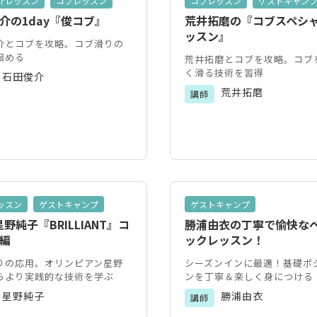
介レッスン
コブレッスン
コブレッスン
ゲストキャン
介の1day『俊コブ』
荒井拓磨の『コブスペシ
ッスン』
介とコブを攻略。コブ滑りの
固める
荒井拓磨とコブを攻略。コブ
く滑る技術を習得
石田俊介
荒井拓磨
講師
ッスン
ゲストキャンプ
ゲストキャンプ
星野純子『BRILLIANT』コ
勝浦由衣の丁寧で愉快な
編
ックレッスン！
りの応用。オリンピアン星野
シーズンインに最適！基礎ポ
らより実践的な技術を学ぶ
ンを丁寧＆楽しく身につける
星野純子
勝浦由衣
講師