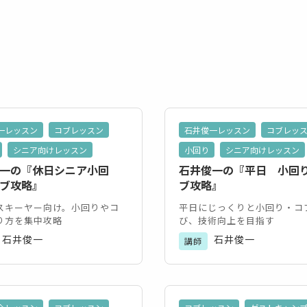
一レッスン
コブレッスン
石井俊一レッスン
コブレッ
シニア向けレッスン
小回り
シニア向けレッスン
一の『休日シニア小回
石井俊一の『平日 小回
ブ攻略』
ブ攻略』
スキーヤー向け。小回りやコ
平日にじっくりと小回り・コ
り方を集中攻略
び、技術向上を目指す
石井俊一
石井俊一
講師