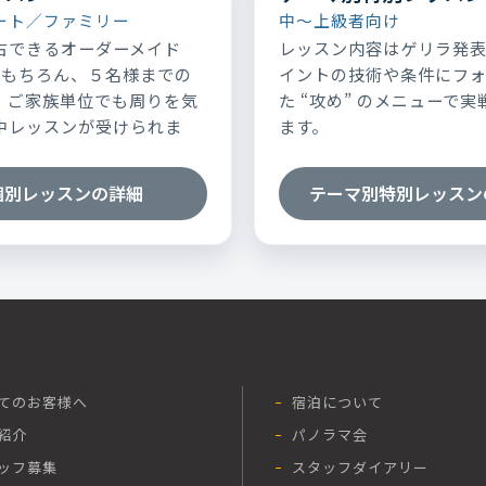
ート／ファミリー
中～上級者向け
占できるオーダーメイド
レッスン内容はゲリラ発
はもちろん、５名様までの
イントの技術や条件にフ
、ご家族単位でも周りを気
た “攻め” のメニューで
中レッスンが受けられま
ます。
個別レッスンの詳細
テーマ別特別レッスン
てのお客様へ
宿泊について
紹介
パノラマ会
ッフ募集
スタッフダイアリー