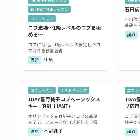
1級受検対策レッスン
石田俊
石田俊
級別検定対策レッスン
コブレッスン
石田俊
基礎を
コブ道場～1級レベルのコブを極
める～
講師
コブに特化。1級レベルの安定したコ
ブ滑りを徹底習得
中尾
講師
コブレッスン
ゲストキャンプ
コブレ
1DAY星野純子コブベーシックス
1DAY
キー『BRILLIANT』
ブ応用
オリンピアン星野純子とコブの基礎
コブ滑
を学ぶ。スムーズなコブ滑りを習得
純子か
星野純子
講師
講師