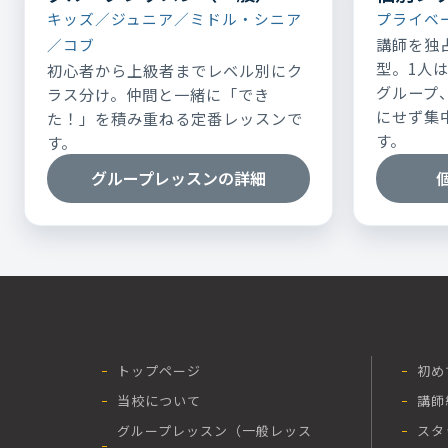
キッズ／ジュニア／ミドル・シニア
プライベ
講師を独
／コブ
型。1人
初心者から上級者までレベル別にク
グループ
ラス分け。仲間と一緒に「でき
にせず集
た！」を積み重ねる定番レッスンで
す。
す。
グループレッスンの詳細
トップページ
初め
当校について
講師
グループレッスン（一般レッス
スタ