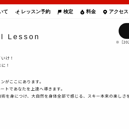
いて
レッスン予約
検定
料金
アクセス
 Lesson
※［2
ていけ！
まに！
スンがここにあります。
ルートであなたを上達へ導きます。
技術を身につけ、大自然を身体全部で感じる、スキー本来の楽しさ