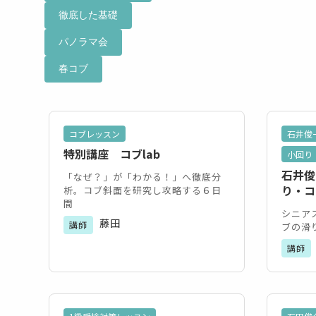
徹底した基礎
パノラマ会
春コブ
コブレッスン
石井俊
特別講座 コブlab
小回り
石井俊
「なぜ？」が「わかる！」へ徹底分
り・コ
析。コブ斜面を研究し攻略する６日
間
シニア
藤田
講師
ブの滑
講師