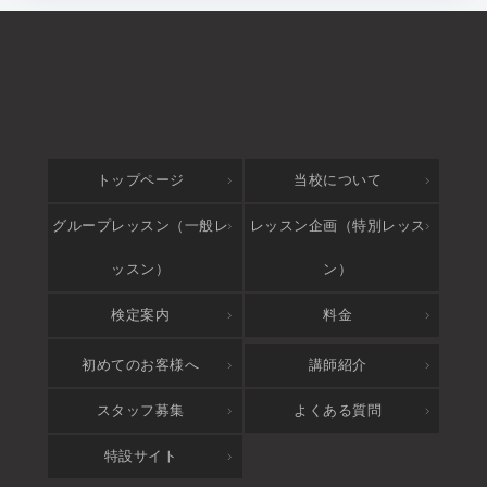
トップページ
当校について
グループレッスン（一般レ
レッスン企画（特別レッス
ッスン）
ン）
検定案内
料金
アクセス
初めてのお客様へ
講師紹介
スタッフ募集
よくある質問
特設サイト